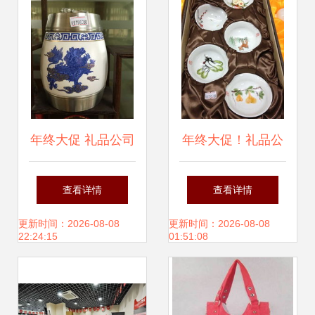
年终大促 礼品公司
年终大促！礼品公
内购会，日用百货
司内购会 小家电、
查看详情
查看详情
等千款好货低至1
日用百货、厨具、
更新时间：2026-08-08
更新时间：2026-08-08
22:24:15
01:51:08
折起
工艺品全场底价，
错过等明年